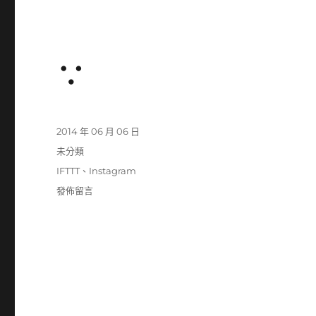
∵
發
2014 年 06 月 06 日
佈
分
未分類
日
類
標
IFTTT
、
Instagram
期:
籤
在
發佈留言
〈∵〉