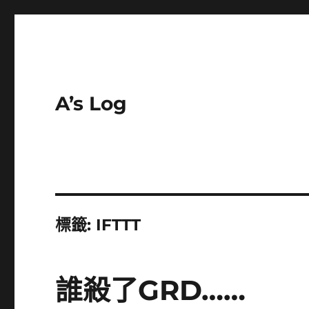
A’s Log
標籤:
IFTTT
誰殺了GRD……