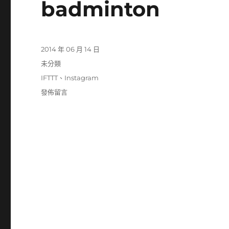
badminton
發
2014 年 06 月 14 日
佈
分
未分類
日
類
標
IFTTT
、
Instagram
期:
籤
在
發佈留言
〈badminton〉