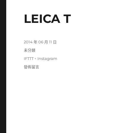
LEICA T
發
2014 年 06 月 11 日
佈
分
未分類
日
類
標
IFTTT
、
Instagram
期:
籤
在
發佈留言
〈LEICA
T〉