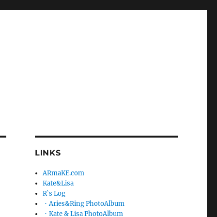
LINKS
ARmaKE.com
Kate&Lisa
R`s Log
．Aries&Ring PhotoAlbum
．Kate & Lisa PhotoAlbum