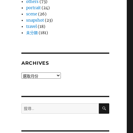
others
(73)
portrait
(24)
scene
(26)
snapshot
(23)
travel
(18)
未分類
(181)
ARCHIVES
Archives
搜
搜
尋
尋
關
鍵
字: