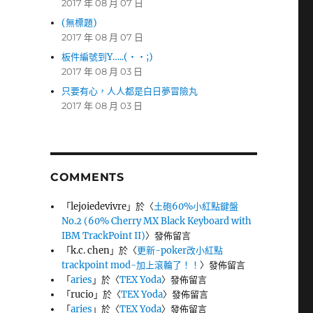
2017 年 08 月 07 日
(無標題)
2017 年 08 月 07 日
板件編號到Y…..(・・;)
2017 年 08 月 03 日
只要有心，人人都是白日夢冒險丸
2017 年 08 月 03 日
COMMENTS
「
lejoiedevivre
」於〈
土砲60%小紅點鍵盤
No.2 (60% Cherry MX Black Keyboard with
IBM TrackPoint II)
〉發佈留言
「
k.c. chen
」於〈
更新-poker改小紅點
trackpoint mod-加上滾輪了！！
〉發佈留言
「
aries
」於〈
TEX Yoda
〉發佈留言
「
rucio
」於〈
TEX Yoda
〉發佈留言
「
aries
」於〈
TEX Yoda
〉發佈留言