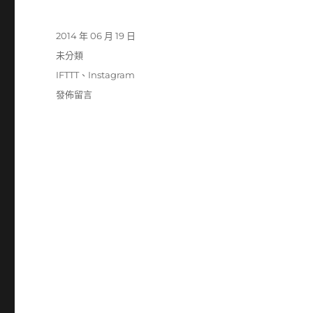
發
2014 年 06 月 19 日
佈
分
未分類
日
類
標
IFTTT
、
Instagram
期:
籤
在
發佈留言
〈誰
殺
了
GRD……〉